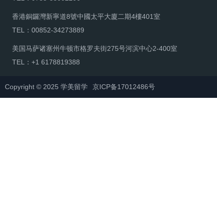
香港銅鑼灣新寧道8號中國太平大廈二期4樓401室
TEL：00852-34273889
美国马萨诸塞州牛顿市格罗夫街275号河滨中心2-400室
TEL：+1 6178819388
Copyright © 2025 学美留学
京ICP备17012486号