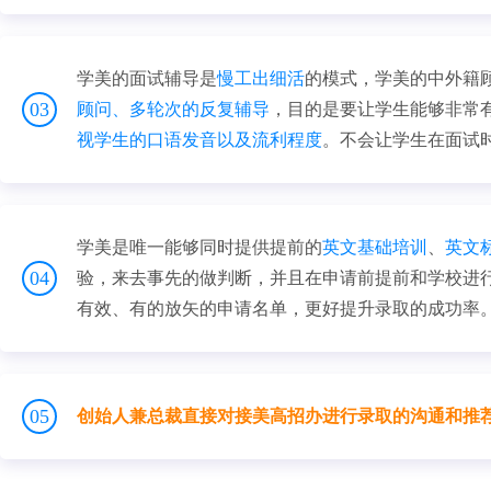
学美的面试辅导是
慢工出细活
的模式，学美的中外籍
03
顾问、多轮次的反复辅导
，目的是要让学生能够非常
视学生的口语发音以及流利程度
。不会让学生在面试
学美是唯一能够同时提供提前的
英文基础培训
、
英文
04
验，来去事先的做判断，并且在申请前提前和学校进
有效、有的放矢的申请名单，更好提升录取的成功率
05
创始人兼总裁直接对接美高招办进行录取的沟通和推