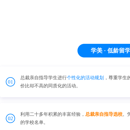
我们的优势
学美 · 低龄留
总裁亲自指导学生进行
个性化的活动规划
，尊重学生
01
价比却不高的同质化的活动。
利用二十多年积累的丰富经验，
总裁亲自指导选校
。
02
的学校名单。