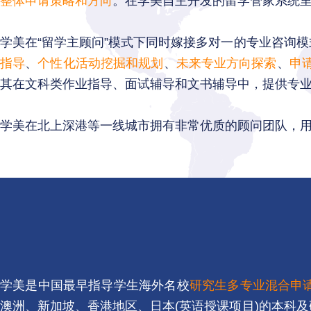
整体申请策略和方向
。在学美自主开发的留学管家系统
学美在“留学主顾问”模式下同时嫁接多对一的专业咨询
指导
、
个性化活动挖掘和规划
、
未来专业方向探索
、
申
其在文科类作业指导、面试辅导和文书辅导中，提供专
学美在北上深港等一线城市拥有非常优质的顾问团队，
学美是中国最早指导学生海外名校
研究生多专业混合申
澳洲、新加坡、香港地区、日本(英语授课项目)的本科