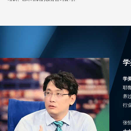
学
学
耶
养
行
张