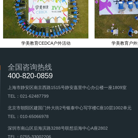
学美教育CEDCA户外活动
学美教育户外
全国咨询热线
400-820-0859
上海市静安区南京西路1515号静安嘉里中心办公楼一座1809室
TEL：021-62487799
北京市朝阳区建国门外大街2号银泰中心写字楼C座10层1002单元
TEL：010-65066978
深圳市南山区后海滨路3288号联想后海中心A座2802
TEL：0755-33002206