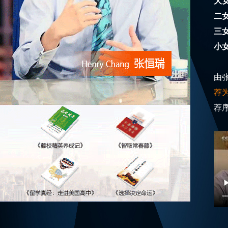
大
二
三
小
由
荐
荐