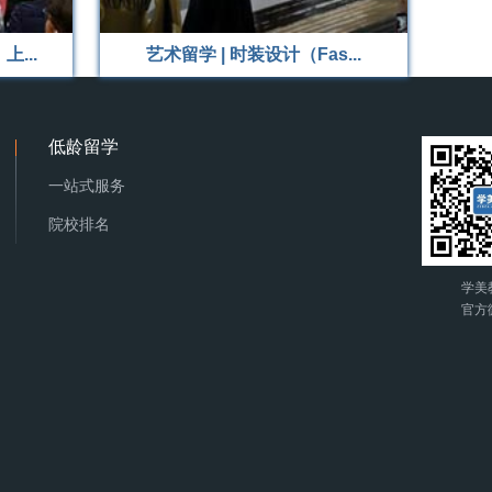
...
艺术留学 | 时装设计（Fas...
低龄留学
一站式服务
院校排名
学美
官方