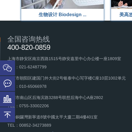
生物设计 Biodesign ...
美高
全国咨询热线
400-820-0859
上海市静安区南京西路1515号静安嘉里中心办公楼一座1809室
TEL：021-62487799
北京市朝阳区建国门外大街2号银泰中心写字楼C座10层1002单元
TEL：010-65066978
深圳市南山区后海滨路3288号联想后海中心A座2802
TEL：0755-33002206
香港銅鑼灣新寧道8號中國太平大廈二期4樓401室
TEL：00852-34273889